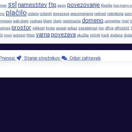
ssl
namestitev
ftp
povezovanje
omen
pasiv
filezilla
too many c
plačilo
vno
izdane
izdanih
prevezava
preusmerjanje
redirect
redirekcija
posr
domeno
vmware
web client
vsphere
klient
client
registracija
usmeritev
mail
i
prostor
rostora
velikost
kvota
paypal
prikaz
zasedenost
log
office
office365
varna
povezava
il
novo
autossl
https
okužba
vtičnik
hack
dodana
doda
renosi
Stanje strežnikov
Odpri zahtevek