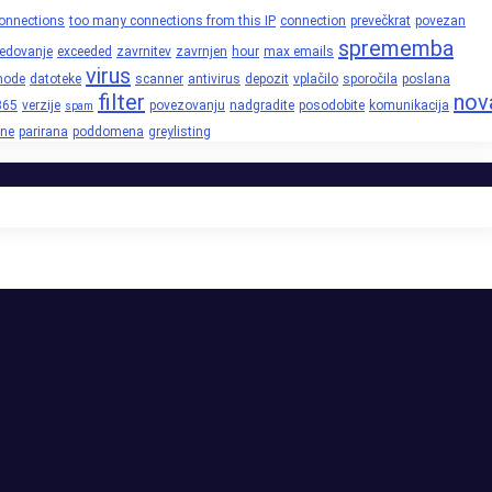
onnections
too many connections from this IP
connection
prevečkrat
povezan
sprememba
edovanje
exceeded
zavrnitev
zavrnjen
hour
max emails
virus
node
datoteke
scanner
antivirus
depozit
vplačilo
sporočila
poslana
filter
nov
365
verzije
povezovanju
nadgradite
posodobite
komunikacija
spam
ne
parirana
poddomena
greylisting