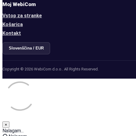
Moj WebiCom
Vstop za stranke
Košarica
Kontakt
Slovenščina / EUR
Copyright © 2026 WebiCom d.o.o.. All Rights Reserved.
×
Close
Nalagam...