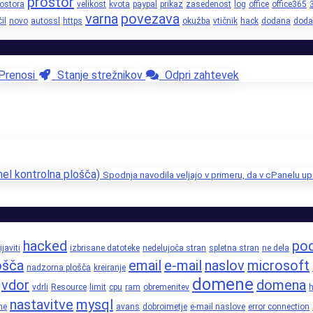
prostor
rostora
velikost
kvota
paypal
prikaz
zasedenost
log
office
office365
varna
povezava
il
novo
autossl
https
okužba
vtičnik
hack
dodana
doda
renosi
Stanje strežnikov
Odpri zahtevek
nel kontrolna plošča)
Spodnja navodila veljajo v primeru, da v cPanelu up
hacked
pod
ijaviti
izbrisane datoteke
nedelujoča stran
spletna stran
ne dela
ošča
email
e-mail
naslov
microsoft
nadzorna plošča
kreiranje
domene
vdor
domena
vdrli
Resource
limit
cpu
ram
obremenitev
h
nastavitve
mysql
ne
avans
dobroimetje
e-mail naslove
error connection