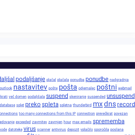
aljšal
podaljšanje
ponudbe
plačal
plačala
ponudba
nadgradnja
nastavitev
pošta
poštni
outlook
pošte
odjemalec
webmail
suspend
unsuspend
krati
več domen
podaljšala
skeniranje
suspended
mx
dns
preko
spleta
record
database
splet
spletna
thunderbird
onnections
too many connections from this IP
connection
prevečkrat
povezan
sprememba
edovanje
exceeded
zavrnitev
zavrnjen
hour
max emails
virus
node
datoteke
scanner
antivirus
depozit
vplačilo
sporočila
poslana