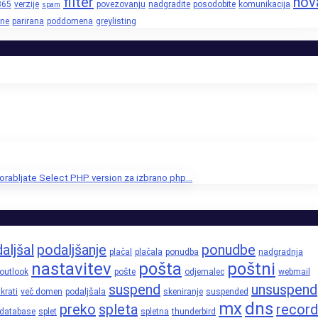
filter
nov
365
verzije
povezovanju
nadgradite
posodobite
komunikacija
spam
ne
parirana
poddomena
greylisting
orabljate Select PHP version za izbrano php...
aljšal
podaljšanje
ponudbe
plačal
plačala
ponudba
nadgradnja
nastavitev
pošta
poštni
outlook
pošte
odjemalec
webmail
suspend
unsuspend
krati
več domen
podaljšala
skeniranje
suspended
mx
dns
preko
spleta
record
database
splet
spletna
thunderbird