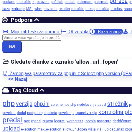
poraba
poslano
sporočilo
zgodovina
pošiljati
poslati
prejemam
prejemati
p
baza
keriranje
MS=
whm
navodila
reseller
naročilo
nakup
naročila
storitev
naroč
Podpora
Moji zahtevki za pomoč
Obvestila
Baza znanja
P
Išči
Gledate članke z oznako 'allow_url_fopen'
Zamenjava parametrov za php.ini z Select php version (cPa
<< Nazaj
Tag Cloud
php
verzija
php.ini
strežnik
sprememba php
nedelovanje
padel
pr
kontrolna pl
povečati
dodal
nadgradnja paketa
povečanje
cpanel verzija
predal
nov
cpanel
prijava
logirati
wordpress
joomla
magento
phpbbforum
upload
execution
max_execution
allow_url_fopen
višja
višji
upload_max
izgi