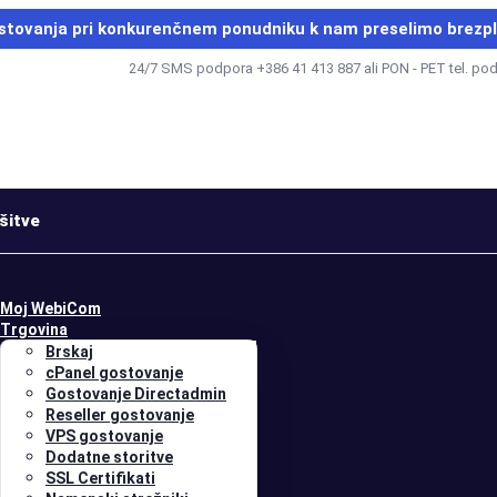
stovanja pri konkurenčnem ponudniku k nam
preselimo brezp
24/7 SMS podpora +386 41 413 887 ali PON - PET tel. po
šitve
Moj WebiCom
Trgovina
Brskaj
cPanel gostovanje
Gostovanje Directadmin
Reseller gostovanje
VPS gostovanje
Dodatne storitve
SSL Certifikati