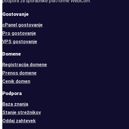
podpora za uporabnike platforme WebiCom.
Gostovanje
cPanel gostovanje
Pro gostovanje
VPS gostovanje
Domene
Registracija domene
Prenos domene
Cenik domen
Podpora
Baza znanja
Stanje strežnikov
Oddaj zahtevek