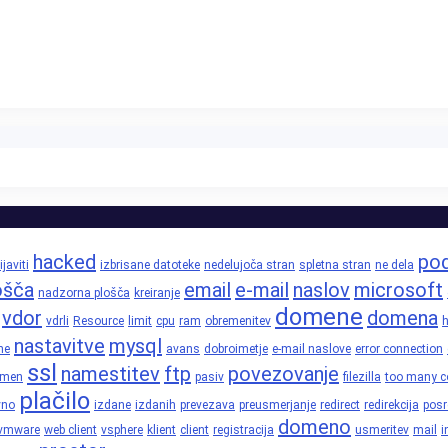
hacked
pod
ijaviti
izbrisane datoteke
nedelujoča stran
spletna stran
ne dela
ošča
email
e-mail
naslov
microsoft
nadzorna plošča
kreiranje
domene
vdor
domena
vdrli
Resource
limit
cpu
ram
obremenitev
h
nastavitve
mysql
ne
avans
dobroimetje
e-mail naslove
error connection
ssl
namestitev
ftp
povezovanje
omen
pasiv
filezilla
too many c
plačilo
vno
izdane
izdanih
prevezava
preusmerjanje
redirect
redirekcija
posr
domeno
vmware
web client
vsphere
klient
client
registracija
usmeritev
mail
i