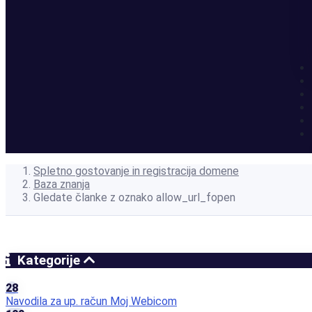
Spletno gostovanje in registracija domene
Baza znanja
Gledate članke z oznako allow_url_fopen
Kategorije
28
Navodila za up. račun Moj Webicom