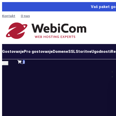
Vaš paket go
Kontakt
O nas
Gostovanje
Pro gostovanje
Domene
SSL
Storitve
Ugodnosti
Re
Nakupovalna
0
košarica