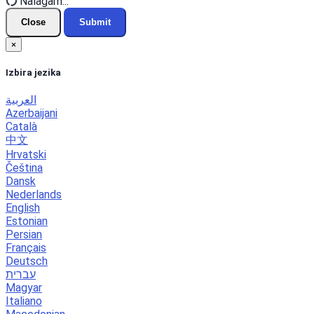
Nalagam...
Close
Submit
×
Izbira jezika
العربية
Azerbaijani
Català
中文
Hrvatski
Čeština
Dansk
Nederlands
English
Estonian
Persian
Français
Deutsch
עברית
Magyar
Italiano