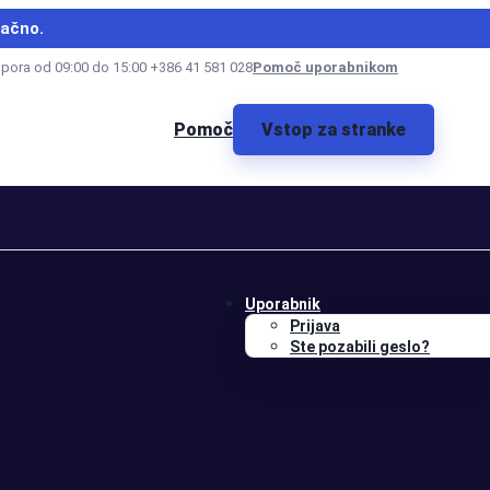
lačno.
dpora od 09:00 do 15:00 +386 41 581 028
Pomoč uporabnikom
Pomoč
Vstop za stranke
Uporabnik
Prijava
Ste pozabili geslo?