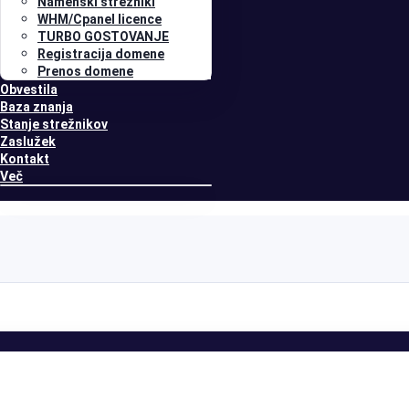
Namenski strežniki
WHM/Cpanel licence
TURBO GOSTOVANJE
Registracija domene
Prenos domene
Obvestila
Baza znanja
Stanje strežnikov
Zaslužek
Kontakt
Več