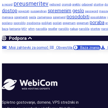
preusmeritev
a record
redisrect
cronjob
preklic
odpoved
storitve
d
dostop
spremenim
geslo
povezati
suspendiran
password
maso
posodobiti
menjava
spremeniti
gesla
zamenjava
spremenil
posodobitev
poraba
poslano
sporočilo
zgodovina
pošiljati
poslati
prejemam
prejemati
p
baza
keriranje
MS=
whm
navodila
reseller
naročilo
nakup
naročila
storitev
naroč
Podpora
Moji zahtevki za pomoč
Obvestila
Baza znanja
P
Spletno gostovanje, domene, VPS strežniki in