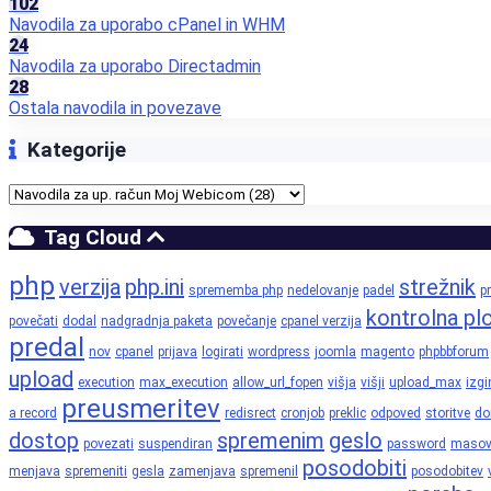
102
Navodila za uporabo cPanel in WHM
24
Navodila za uporabo Directadmin
28
Ostala navodila in povezave
Kategorije
Tag Cloud
php
verzija
php.ini
strežnik
sprememba php
nedelovanje
padel
pr
kontrolna pl
povečati
dodal
nadgradnja paketa
povečanje
cpanel verzija
predal
nov
cpanel
prijava
logirati
wordpress
joomla
magento
phpbbforum
upload
execution
max_execution
allow_url_fopen
višja
višji
upload_max
izgi
preusmeritev
a record
redisrect
cronjob
preklic
odpoved
storitve
d
dostop
spremenim
geslo
povezati
suspendiran
password
maso
posodobiti
menjava
spremeniti
gesla
zamenjava
spremenil
posodobitev