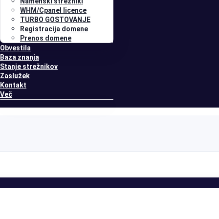
Namenski strežniki
WHM/Cpanel licence
TURBO GOSTOVANJE
Registracija domene
Prenos domene
Obvestila
Baza znanja
Stanje strežnikov
Zaslužek
Kontakt
Več