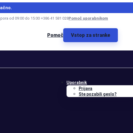
lačno.
dpora od 09:00 do 15:00 +386 41 581 028
Pomoč uporabnikom
Pomoč
Vstop za stranke
Uporabnik
Prijava
Ste pozabili geslo?