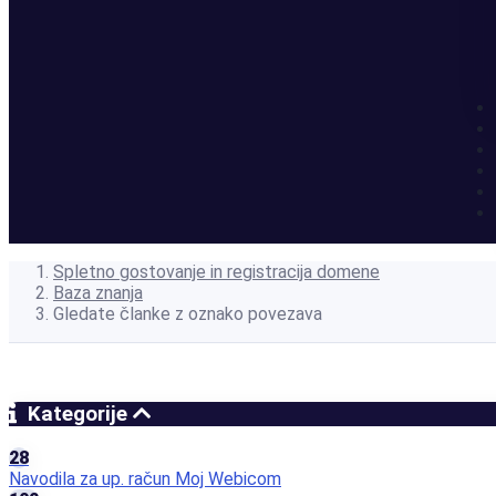
Spletno gostovanje in registracija domene
Baza znanja
Gledate članke z oznako povezava
Kategorije
28
Navodila za up. račun Moj Webicom