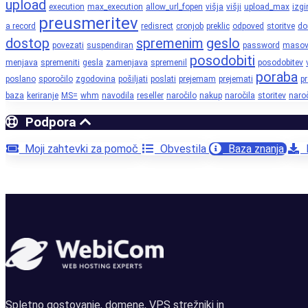
upload
execution
max_execution
allow_url_fopen
višja
višji
upload_max
izgi
preusmeritev
a record
redisrect
cronjob
preklic
odpoved
storitve
d
dostop
spremenim
geslo
povezati
suspendiran
password
maso
posodobiti
menjava
spremeniti
gesla
zamenjava
spremenil
posodobitev
poraba
poslano
sporočilo
zgodovina
pošiljati
poslati
prejemam
prejemati
p
baza
keriranje
MS=
whm
navodila
reseller
naročilo
nakup
naročila
storitev
naroč
Podpora
Moji zahtevki za pomoč
Obvestila
Baza znanja
P
Spletno gostovanje, domene, VPS strežniki in