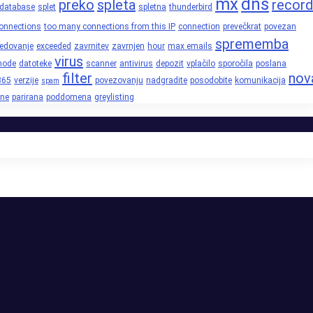
mx
dns
preko
spleta
record
database
splet
spletna
thunderbird
onnections
too many connections from this IP
connection
prevečkrat
povezan
sprememba
edovanje
exceeded
zavrnitev
zavrnjen
hour
max emails
virus
node
datoteke
scanner
antivirus
depozit
vplačilo
sporočila
poslana
filter
nov
365
verzije
povezovanju
nadgradite
posodobite
komunikacija
spam
ne
parirana
poddomena
greylisting