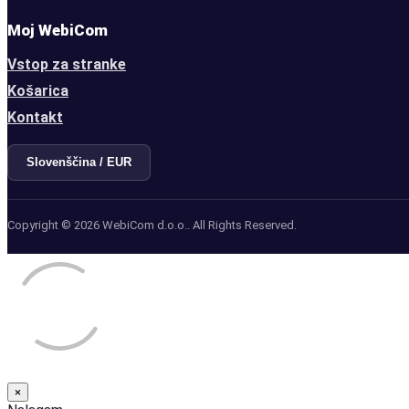
Moj WebiCom
Vstop za stranke
Košarica
Kontakt
Slovenščina / EUR
Copyright © 2026 WebiCom d.o.o.. All Rights Reserved.
×
Close