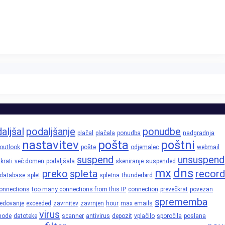
aljšal
podaljšanje
ponudbe
plačal
plačala
ponudba
nadgradnja
nastavitev
pošta
poštni
outlook
pošte
odjemalec
webmail
suspend
unsuspend
krati
več domen
podaljšala
skeniranje
suspended
mx
dns
preko
spleta
record
database
splet
spletna
thunderbird
onnections
too many connections from this IP
connection
prevečkrat
povezan
sprememba
edovanje
exceeded
zavrnitev
zavrnjen
hour
max emails
virus
node
datoteke
scanner
antivirus
depozit
vplačilo
sporočila
poslana