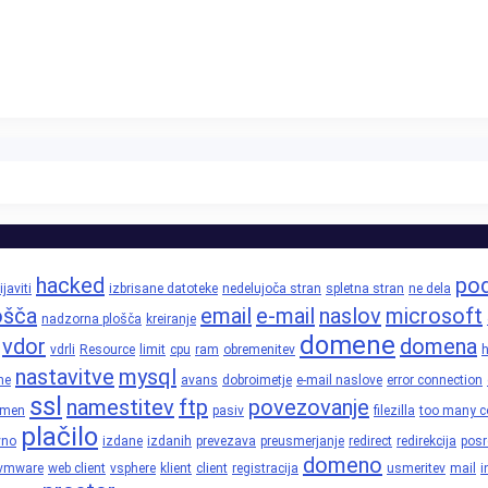
hacked
pod
ijaviti
izbrisane datoteke
nedelujoča stran
spletna stran
ne dela
ošča
email
e-mail
naslov
microsoft
nadzorna plošča
kreiranje
domene
vdor
domena
vdrli
Resource
limit
cpu
ram
obremenitev
h
nastavitve
mysql
ne
avans
dobroimetje
e-mail naslove
error connection
ssl
namestitev
ftp
povezovanje
omen
pasiv
filezilla
too many c
plačilo
vno
izdane
izdanih
prevezava
preusmerjanje
redirect
redirekcija
posr
domeno
vmware
web client
vsphere
klient
client
registracija
usmeritev
mail
i