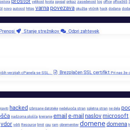
prostor
rostora
velikost
kvota
paypal
prikaz
zasedenost
log
office
office365
varna
povezava
il
novo
autossl
https
okužba
vtičnik
hack
dodana
doda
renosi
Stanje strežnikov
Odpri zahtevek
Brezplačen SSL certifikt
jših verzijah cPanela se SSL...
Pri nas že
hacked
pod
ijaviti
izbrisane datoteke
nedelujoča stran
spletna stran
ne dela
ošča
email
e-mail
naslov
microsoft
nadzorna plošča
kreiranje
domene
vdor
domena
vdrli
Resource
limit
cpu
ram
obremenitev
h