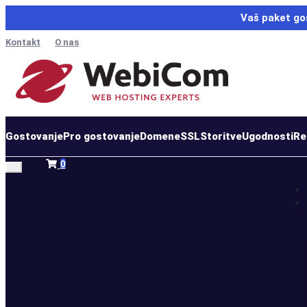
Vaš paket go
Kontakt
O nas
Gostovanje
Pro gostovanje
Domene
SSL
Storitve
Ugodnosti
Re
Nakupovalna
0
košarica