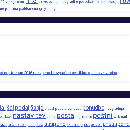
filter
nov
365
verzije
povezovanju
nadgradite
posodobite
komunikacija
spam
ne
parirana
poddomena
greylisting
 od septembra 2016 ponujamo brezplačne certifikate, ki so za večino
aljšal
podaljšanje
ponudbe
plačal
plačala
ponudba
nadgradnja
nastavitev
pošta
poštni
outlook
pošte
odjemalec
webmail
suspend
unsuspend
krati
več domen
podaljšala
skeniranje
suspended