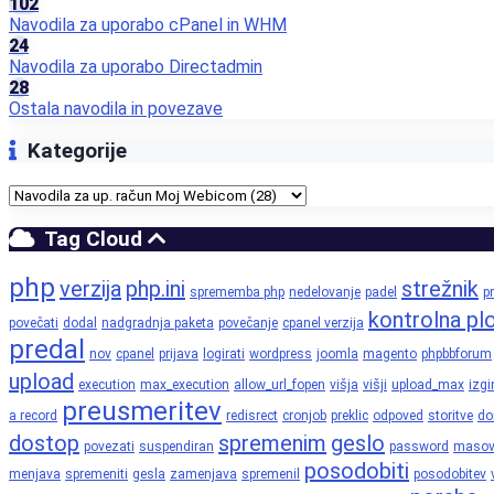
102
Navodila za uporabo cPanel in WHM
24
Navodila za uporabo Directadmin
28
Ostala navodila in povezave
Kategorije
Tag Cloud
php
verzija
php.ini
strežnik
sprememba php
nedelovanje
padel
pr
kontrolna pl
povečati
dodal
nadgradnja paketa
povečanje
cpanel verzija
predal
nov
cpanel
prijava
logirati
wordpress
joomla
magento
phpbbforum
upload
execution
max_execution
allow_url_fopen
višja
višji
upload_max
izgi
preusmeritev
a record
redisrect
cronjob
preklic
odpoved
storitve
d
dostop
spremenim
geslo
povezati
suspendiran
password
maso
posodobiti
menjava
spremeniti
gesla
zamenjava
spremenil
posodobitev