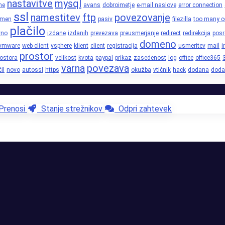
nastavitve
mysql
ne
avans
dobroimetje
e-mail naslove
error connection
ssl
namestitev
ftp
povezovanje
omen
pasiv
filezilla
too many c
plačilo
vno
izdane
izdanih
prevezava
preusmerjanje
redirect
redirekcija
posr
domeno
vmware
web client
vsphere
klient
client
registracija
usmeritev
mail
i
prostor
rostora
velikost
kvota
paypal
prikaz
zasedenost
log
office
office365
varna
povezava
il
novo
autossl
https
okužba
vtičnik
hack
dodana
doda
renosi
Stanje strežnikov
Odpri zahtevek