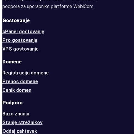
podpora za uporabnike platforme WebiCom.
Gostovanje
cPanel gostovanje
Pro gostovanje
VPS gostovanje
Domene
Registracija domene
Prenos domene
Cenik domen
Podpora
Baza znanja
Stanje strežnikov
Oddaj zahtevek