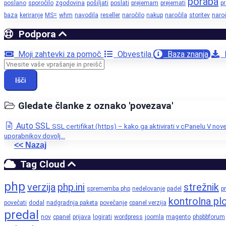
poraba
poslano
sporočilo
zgodovina
pošiljati
poslati
prejemam
prejemati
p
baza
keriranje
MS=
whm
navodila
reseller
naročilo
nakup
naročila
storitev
naroč
Podpora
Moji zahtevki za pomoč
Obvestila
Baza znanja
P
Išči
Gledate članke z oznako 'povezava'
Auto SSL
SSL certifikat (https) – kako ga aktivirati v cPanelu V nove
uporabnikov dovolj...
<< Nazaj
Tag Cloud
php
verzija
php.ini
strežnik
sprememba php
nedelovanje
padel
pr
kontrolna pl
povečati
dodal
nadgradnja paketa
povečanje
cpanel verzija
predal
nov
cpanel
prijava
logirati
wordpress
joomla
magento
phpbbforum