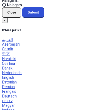
Nalagam...
Nalagam...
Close
Submit
×
Izbira jezika
العربية
Azerbaijani
Català
中文
Hrvatski
Čeština
Dansk
Nederlands
English
Estonian
Persian
Français
Deutsch
עברית
Magyar