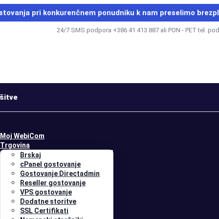
stovanja pri konkurenčnem ponudniku k nam
preselimo brezp
24/7 SMS podpora +386 41 413 887 ali PON - PET tel. po
šitve
Moj WebiCom
Trgovina
Brskaj
cPanel gostovanje
Gostovanje Directadmin
Reseller gostovanje
VPS gostovanje
Dodatne storitve
SSL Certifikati