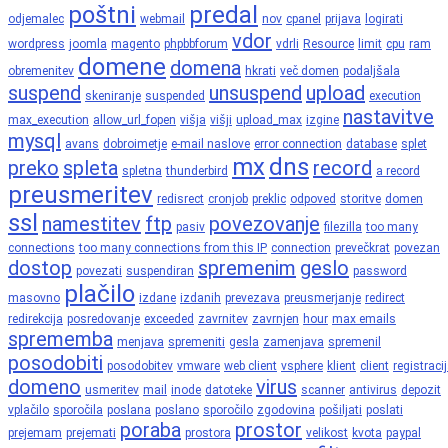
poštni
predal
odjemalec
webmail
nov
cpanel
prijava
logirati
vdor
wordpress
joomla
magento
phpbbforum
vdrli
Resource
limit
cpu
ram
domene
domena
obremenitev
hkrati
več domen
podaljšala
suspend
unsuspend
upload
skeniranje
suspended
execution
nastavitve
max_execution
allow_url_fopen
višja
višji
upload_max
izgine
mysql
avans
dobroimetje
e-mail naslove
error connection
database
splet
mx
dns
preko
spleta
record
spletna
thunderbird
a record
preusmeritev
redisrect
cronjob
preklic
odpoved
storitve
domen
ssl
namestitev
ftp
povezovanje
pasiv
filezilla
too many
connections
too many connections from this IP
connection
prevečkrat
povezan
dostop
spremenim
geslo
povezati
suspendiran
password
plačilo
masovno
izdane
izdanih
prevezava
preusmerjanje
redirect
redirekcija
posredovanje
exceeded
zavrnitev
zavrnjen
hour
max emails
sprememba
menjava
spremeniti
gesla
zamenjava
spremenil
posodobiti
posodobitev
vmware
web client
vsphere
klient
client
registraci
domeno
virus
usmeritev
mail
inode
datoteke
scanner
antivirus
depozit
vplačilo
sporočila
poslana
poslano
sporočilo
zgodovina
pošiljati
poslati
poraba
prostor
prejemam
prejemati
prostora
velikost
kvota
paypal