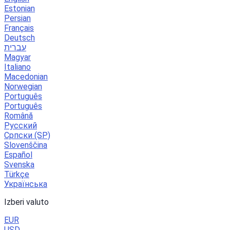
Estonian
Persian
Français
Deutsch
עברית
Magyar
Italiano
Macedonian
Norwegian
Português
Português
Română
Русский
Српски (SP)
Slovenščina
Español
Svenska
Türkçe
Українська
Izberi valuto
EUR
USD