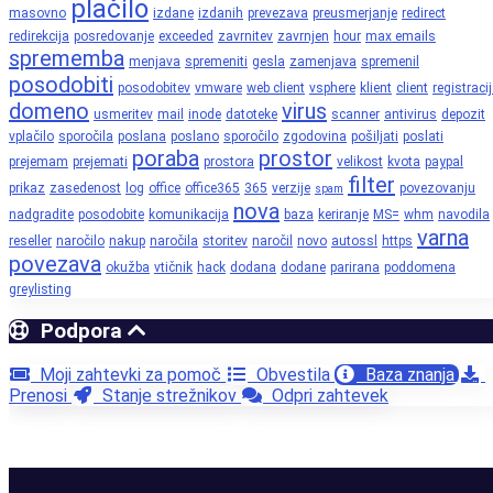
plačilo
masovno
izdane
izdanih
prevezava
preusmerjanje
redirect
redirekcija
posredovanje
exceeded
zavrnitev
zavrnjen
hour
max emails
sprememba
menjava
spremeniti
gesla
zamenjava
spremenil
posodobiti
posodobitev
vmware
web client
vsphere
klient
client
registraci
domeno
virus
usmeritev
mail
inode
datoteke
scanner
antivirus
depozit
vplačilo
sporočila
poslana
poslano
sporočilo
zgodovina
pošiljati
poslati
poraba
prostor
prejemam
prejemati
prostora
velikost
kvota
paypal
filter
prikaz
zasedenost
log
office
office365
365
verzije
povezovanju
spam
nova
nadgradite
posodobite
komunikacija
baza
keriranje
MS=
whm
navodila
varna
reseller
naročilo
nakup
naročila
storitev
naročil
novo
autossl
https
povezava
okužba
vtičnik
hack
dodana
dodane
parirana
poddomena
greylisting
Podpora
Moji zahtevki za pomoč
Obvestila
Baza znanja
Prenosi
Stanje strežnikov
Odpri zahtevek