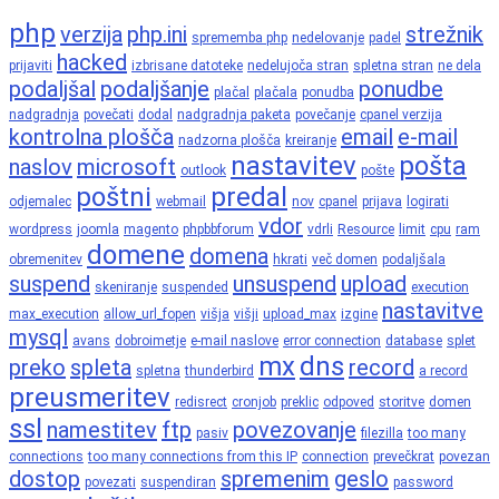
php
verzija
php.ini
strežnik
sprememba php
nedelovanje
padel
hacked
prijaviti
izbrisane datoteke
nedelujoča stran
spletna stran
ne dela
podaljšal
podaljšanje
ponudbe
plačal
plačala
ponudba
nadgradnja
povečati
dodal
nadgradnja paketa
povečanje
cpanel verzija
kontrolna plošča
email
e-mail
nadzorna plošča
kreiranje
nastavitev
pošta
naslov
microsoft
outlook
pošte
poštni
predal
odjemalec
webmail
nov
cpanel
prijava
logirati
vdor
wordpress
joomla
magento
phpbbforum
vdrli
Resource
limit
cpu
ram
domene
domena
obremenitev
hkrati
več domen
podaljšala
suspend
unsuspend
upload
skeniranje
suspended
execution
nastavitve
max_execution
allow_url_fopen
višja
višji
upload_max
izgine
mysql
avans
dobroimetje
e-mail naslove
error connection
database
splet
mx
dns
preko
spleta
record
spletna
thunderbird
a record
preusmeritev
redisrect
cronjob
preklic
odpoved
storitve
domen
ssl
namestitev
ftp
povezovanje
pasiv
filezilla
too many
connections
too many connections from this IP
connection
prevečkrat
povezan
dostop
spremenim
geslo
povezati
suspendiran
password