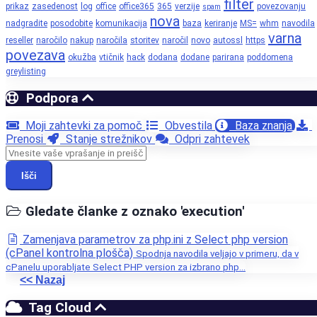
filter
prikaz
zasedenost
log
office
office365
365
verzije
povezovanju
spam
nova
nadgradite
posodobite
komunikacija
baza
keriranje
MS=
whm
navodila
varna
reseller
naročilo
nakup
naročila
storitev
naročil
novo
autossl
https
povezava
okužba
vtičnik
hack
dodana
dodane
parirana
poddomena
greylisting
Podpora
Moji zahtevki za pomoč
Obvestila
Baza znanja
Prenosi
Stanje strežnikov
Odpri zahtevek
Išči
Gledate članke z oznako 'execution'
Zamenjava parametrov za php.ini z Select php version
(cPanel kontrolna plošča)
Spodnja navodila veljajo v primeru, da v
cPanelu uporabljate Select PHP version za izbrano php...
<< Nazaj
Tag Cloud