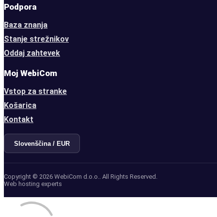
Podpora
Baza znanja
Stanje strežnikov
Oddaj zahtevek
Moj WebiCom
Vstop za stranke
Košarica
Kontakt
Slovenščina / EUR
Copyright © 2026 WebiCom d.o.o.. All Rights Reserved.
Web hosting experts