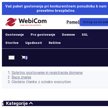
Vaš paket gostovanja pri konkurenčnem ponudniku k nam
preselimo brezplačno.
Pomoč
Vstop za stran
Gostovanje
Pro gostovanje
Domene
SSL
Storitve
Ugodnosti
Rešitve
Nakupovalna
0
košarica
Spletno gostovanje in registracija domene
Baza znanja
Gledate članke z oznako execution
Kategorije