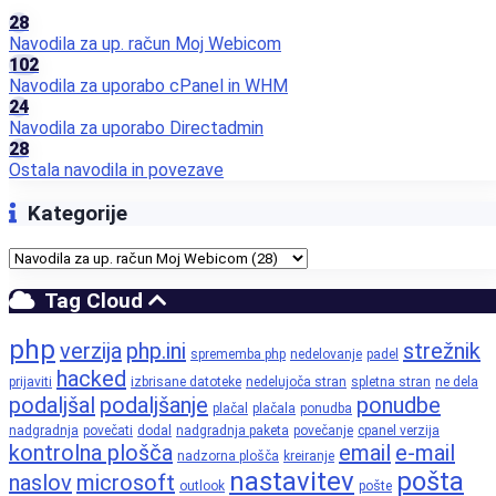
28
Navodila za up. račun Moj Webicom
102
Navodila za uporabo cPanel in WHM
24
Navodila za uporabo Directadmin
28
Ostala navodila in povezave
Kategorije
Tag Cloud
php
verzija
php.ini
strežnik
sprememba php
nedelovanje
padel
hacked
prijaviti
izbrisane datoteke
nedelujoča stran
spletna stran
ne dela
podaljšal
podaljšanje
ponudbe
plačal
plačala
ponudba
nadgradnja
povečati
dodal
nadgradnja paketa
povečanje
cpanel verzija
kontrolna plošča
email
e-mail
nadzorna plošča
kreiranje
nastavitev
pošta
naslov
microsoft
outlook
pošte