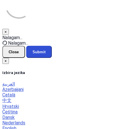
×
Close
Nalagam...
Nalagam...
Close
Submit
×
Izbira jezika
العربية
Azerbaijani
Català
中文
Hrvatski
Čeština
Dansk
Nederlands
English