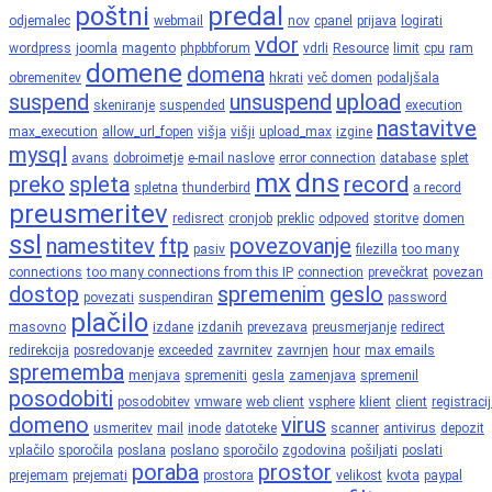
poštni
predal
odjemalec
webmail
nov
cpanel
prijava
logirati
vdor
wordpress
joomla
magento
phpbbforum
vdrli
Resource
limit
cpu
ram
domene
domena
obremenitev
hkrati
več domen
podaljšala
suspend
unsuspend
upload
skeniranje
suspended
execution
nastavitve
max_execution
allow_url_fopen
višja
višji
upload_max
izgine
mysql
avans
dobroimetje
e-mail naslove
error connection
database
splet
mx
dns
preko
spleta
record
spletna
thunderbird
a record
preusmeritev
redisrect
cronjob
preklic
odpoved
storitve
domen
ssl
namestitev
ftp
povezovanje
pasiv
filezilla
too many
connections
too many connections from this IP
connection
prevečkrat
povezan
dostop
spremenim
geslo
povezati
suspendiran
password
plačilo
masovno
izdane
izdanih
prevezava
preusmerjanje
redirect
redirekcija
posredovanje
exceeded
zavrnitev
zavrnjen
hour
max emails
sprememba
menjava
spremeniti
gesla
zamenjava
spremenil
posodobiti
posodobitev
vmware
web client
vsphere
klient
client
registraci
domeno
virus
usmeritev
mail
inode
datoteke
scanner
antivirus
depozit
vplačilo
sporočila
poslana
poslano
sporočilo
zgodovina
pošiljati
poslati
poraba
prostor
prejemam
prejemati
prostora
velikost
kvota
paypal