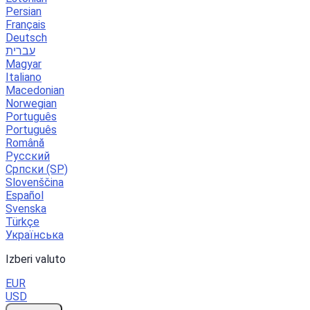
Persian
Français
Deutsch
עברית
Magyar
Italiano
Macedonian
Norwegian
Português
Português
Română
Русский
Српски (SP)
Slovenščina
Español
Svenska
Türkçe
Українська
Izberi valuto
EUR
USD