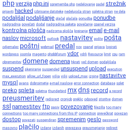
php
verzija
php.ini
strežnik
sprememba php
nedelovanje
padel
hacked
prijaviti
izbrisane datoteke
nedelujoča stran
spletna stran
ne dela
podaljšal
podaljšanje
ponudbe
plačal
plačala
ponudba
nadgradnja
povečati
dodal
nadgradnja paketa
povečanje
cpanel verzija
kontrolna plošča
email
e-mail
nadzorna plošča
kreiranje
nastavitev
pošta
naslov
microsoft
outlook
pošte
poštni
predal
odjemalec
webmail
nov
cpanel
prijava
logirati
vdor
wordpress
joomla
magento
phpbbforum
vdrli
Resource
limit
cpu
ram
domene
domena
obremenitev
hkrati
več domen
podaljšala
suspend
unsuspend
upload
skeniranje
suspended
execution
nastavitve
max_execution
allow_url_fopen
višja
višji
upload_max
izgine
mysql
avans
dobroimetje
e-mail naslove
error connection
database
splet
mx
dns
preko
spleta
record
spletna
thunderbird
a record
preusmeritev
redisrect
cronjob
preklic
odpoved
storitve
domen
ssl
namestitev
ftp
povezovanje
pasiv
filezilla
too many
connections
too many connections from this IP
connection
prevečkrat
povezan
dostop
spremenim
geslo
povezati
suspendiran
password
plačilo
masovno
izdane
izdanih
prevezava
preusmerjanje
redirect