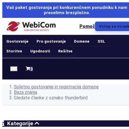
Vaš paket gostovanja pri konkurenčnem ponudniku k nam
preselimo brezplačno.
Pomoč
Vstop za stran
Gostovanje
Pro gostovanje
Domene
SSL
Storitve
Ugodnosti
Rešitve
Nakupovalna
0
košarica
Spletno gostovanje in registracija domene
Baza znanja
Gledate članke z oznako thunderbird
Kategorije