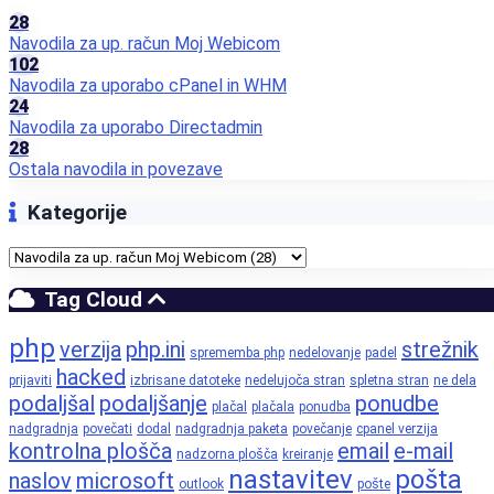
28
Navodila za up. račun Moj Webicom
102
Navodila za uporabo cPanel in WHM
24
Navodila za uporabo Directadmin
28
Ostala navodila in povezave
Kategorije
Tag Cloud
php
verzija
php.ini
strežnik
sprememba php
nedelovanje
padel
hacked
prijaviti
izbrisane datoteke
nedelujoča stran
spletna stran
ne dela
podaljšal
podaljšanje
ponudbe
plačal
plačala
ponudba
nadgradnja
povečati
dodal
nadgradnja paketa
povečanje
cpanel verzija
kontrolna plošča
email
e-mail
nadzorna plošča
kreiranje
nastavitev
pošta
naslov
microsoft
outlook
pošte