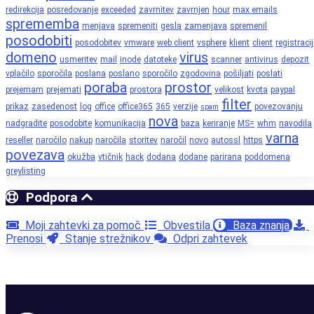
redirekcija
posredovanje
exceeded
zavrnitev
zavrnjen
hour
max emails
sprememba
menjava
spremeniti
gesla
zamenjava
spremenil
posodobiti
posodobitev
vmware
web client
vsphere
klient
client
registraci
domeno
virus
usmeritev
mail
inode
datoteke
scanner
antivirus
depozit
vplačilo
sporočila
poslana
poslano
sporočilo
zgodovina
pošiljati
poslati
poraba
prostor
prejemam
prejemati
prostora
velikost
kvota
paypal
filter
prikaz
zasedenost
log
office
office365
365
verzije
povezovanju
spam
nova
nadgradite
posodobite
komunikacija
baza
keriranje
MS=
whm
navodila
varna
reseller
naročilo
nakup
naročila
storitev
naročil
novo
autossl
https
povezava
okužba
vtičnik
hack
dodana
dodane
parirana
poddomena
greylisting
Podpora
Moji zahtevki za pomoč
Obvestila
Baza znanja
Prenosi
Stanje strežnikov
Odpri zahtevek