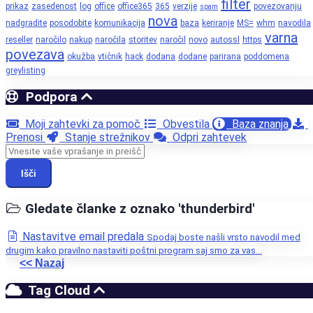
filter
prikaz
zasedenost
log
office
office365
365
verzije
povezovanju
spam
nova
nadgradite
posodobite
komunikacija
baza
keriranje
MS=
whm
navodila
varna
reseller
naročilo
nakup
naročila
storitev
naročil
novo
autossl
https
povezava
okužba
vtičnik
hack
dodana
dodane
parirana
poddomena
greylisting
Podpora
Moji zahtevki za pomoč
Obvestila
Baza znanja
Prenosi
Stanje strežnikov
Odpri zahtevek
Išči
Gledate članke z oznako 'thunderbird'
Nastavitve email predala
Spodaj boste našli vrsto navodil med
drugim kako pravilno nastaviti poštni program saj smo za vas...
<< Nazaj
Tag Cloud