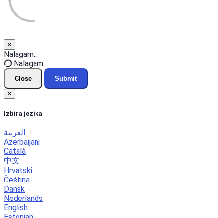
×
Close
Nalagam...
Nalagam...
Close
Submit
×
Izbira jezika
العربية
Azerbaijani
Català
中文
Hrvatski
Čeština
Dansk
Nederlands
English
Estonian