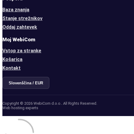
Baza znanja
Stanje strežnikov
Oddaj zahtevek
Moj WebiCom
Vstop za stranke
Košarica
Kontakt
Slovenščina / EUR
Copyright © 2026 WebiCom d.o.o.. All Rights Reserved.
Web hosting experts