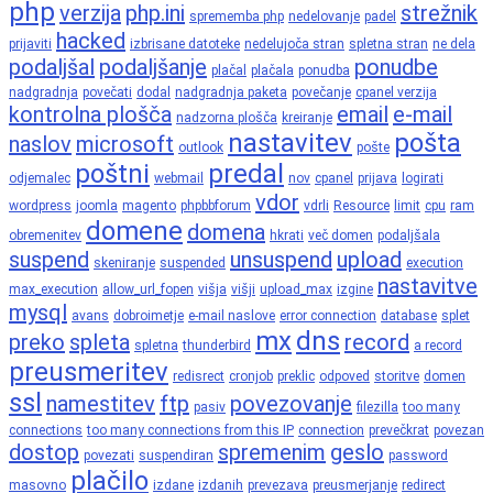
php
verzija
php.ini
strežnik
sprememba php
nedelovanje
padel
hacked
prijaviti
izbrisane datoteke
nedelujoča stran
spletna stran
ne dela
podaljšal
podaljšanje
ponudbe
plačal
plačala
ponudba
nadgradnja
povečati
dodal
nadgradnja paketa
povečanje
cpanel verzija
kontrolna plošča
email
e-mail
nadzorna plošča
kreiranje
nastavitev
pošta
naslov
microsoft
outlook
pošte
poštni
predal
odjemalec
webmail
nov
cpanel
prijava
logirati
vdor
wordpress
joomla
magento
phpbbforum
vdrli
Resource
limit
cpu
ram
domene
domena
obremenitev
hkrati
več domen
podaljšala
suspend
unsuspend
upload
skeniranje
suspended
execution
nastavitve
max_execution
allow_url_fopen
višja
višji
upload_max
izgine
mysql
avans
dobroimetje
e-mail naslove
error connection
database
splet
mx
dns
preko
spleta
record
spletna
thunderbird
a record
preusmeritev
redisrect
cronjob
preklic
odpoved
storitve
domen
ssl
namestitev
ftp
povezovanje
pasiv
filezilla
too many
connections
too many connections from this IP
connection
prevečkrat
povezan
dostop
spremenim
geslo
povezati
suspendiran
password
plačilo
masovno
izdane
izdanih
prevezava
preusmerjanje
redirect