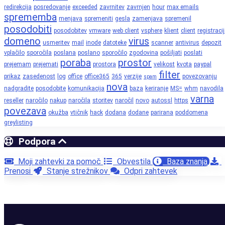
redirekcija
posredovanje
exceeded
zavrnitev
zavrnjen
hour
max emails
sprememba
menjava
spremeniti
gesla
zamenjava
spremenil
posodobiti
posodobitev
vmware
web client
vsphere
klient
client
registraci
domeno
virus
usmeritev
mail
inode
datoteke
scanner
antivirus
depozit
vplačilo
sporočila
poslana
poslano
sporočilo
zgodovina
pošiljati
poslati
poraba
prostor
prejemam
prejemati
prostora
velikost
kvota
paypal
filter
prikaz
zasedenost
log
office
office365
365
verzije
povezovanju
spam
nova
nadgradite
posodobite
komunikacija
baza
keriranje
MS=
whm
navodila
varna
reseller
naročilo
nakup
naročila
storitev
naročil
novo
autossl
https
povezava
okužba
vtičnik
hack
dodana
dodane
parirana
poddomena
greylisting
Podpora
Moji zahtevki za pomoč
Obvestila
Baza znanja
Prenosi
Stanje strežnikov
Odpri zahtevek