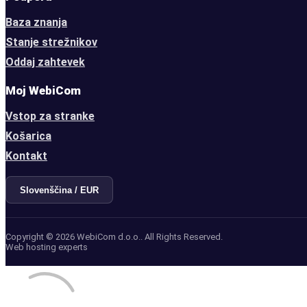
Baza znanja
Stanje strežnikov
Oddaj zahtevek
Moj WebiCom
Vstop za stranke
Košarica
Kontakt
Slovenščina / EUR
Copyright © 2026 WebiCom d.o.o.. All Rights Reserved.
Web hosting experts