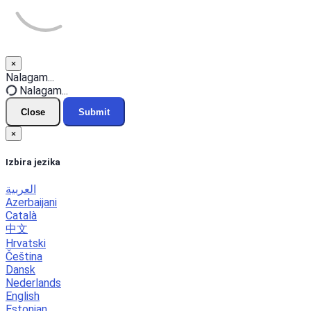
×
Close
Nalagam...
Nalagam...
Close
Submit
×
Izbira jezika
العربية
Azerbaijani
Català
中文
Hrvatski
Čeština
Dansk
Nederlands
English
Estonian