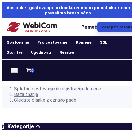
Vaš paket gostovanja pri konkurenčnem ponudniku k nam
preselimo brezplačno.
Pomoč
Vstop za stran
Gostovanje
Pro gostovanje
Domene
SSL
Storitve
Ugodnosti
Rešitve
Nakupovalna
0
košarica
Spletno gostovanje in registracija domene
Baza znanja
Gledate članke z oznako padel
Kategorije