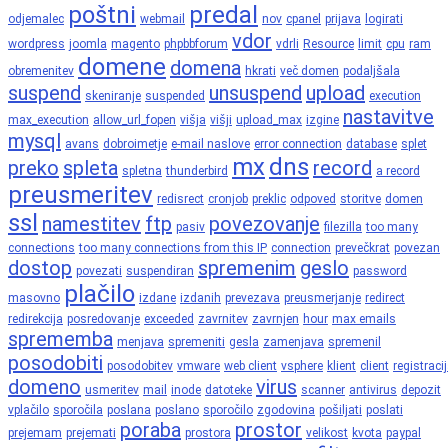
poštni
predal
odjemalec
webmail
nov
cpanel
prijava
logirati
vdor
wordpress
joomla
magento
phpbbforum
vdrli
Resource
limit
cpu
ram
domene
domena
obremenitev
hkrati
več domen
podaljšala
suspend
unsuspend
upload
skeniranje
suspended
execution
nastavitve
max_execution
allow_url_fopen
višja
višji
upload_max
izgine
mysql
avans
dobroimetje
e-mail naslove
error connection
database
splet
mx
dns
preko
spleta
record
spletna
thunderbird
a record
preusmeritev
redisrect
cronjob
preklic
odpoved
storitve
domen
ssl
namestitev
ftp
povezovanje
pasiv
filezilla
too many
connections
too many connections from this IP
connection
prevečkrat
povezan
dostop
spremenim
geslo
povezati
suspendiran
password
plačilo
masovno
izdane
izdanih
prevezava
preusmerjanje
redirect
redirekcija
posredovanje
exceeded
zavrnitev
zavrnjen
hour
max emails
sprememba
menjava
spremeniti
gesla
zamenjava
spremenil
posodobiti
posodobitev
vmware
web client
vsphere
klient
client
registraci
domeno
virus
usmeritev
mail
inode
datoteke
scanner
antivirus
depozit
vplačilo
sporočila
poslana
poslano
sporočilo
zgodovina
pošiljati
poslati
poraba
prostor
prejemam
prejemati
prostora
velikost
kvota
paypal