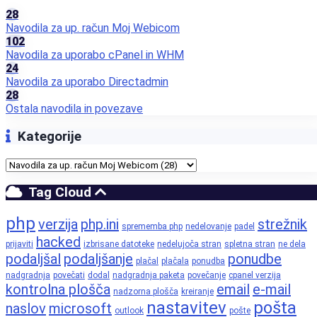
28
Navodila za up. račun Moj Webicom
102
Navodila za uporabo cPanel in WHM
24
Navodila za uporabo Directadmin
28
Ostala navodila in povezave
Kategorije
Tag Cloud
php
verzija
php.ini
strežnik
sprememba php
nedelovanje
padel
hacked
prijaviti
izbrisane datoteke
nedelujoča stran
spletna stran
ne dela
podaljšal
podaljšanje
ponudbe
plačal
plačala
ponudba
nadgradnja
povečati
dodal
nadgradnja paketa
povečanje
cpanel verzija
kontrolna plošča
email
e-mail
nadzorna plošča
kreiranje
nastavitev
pošta
naslov
microsoft
outlook
pošte