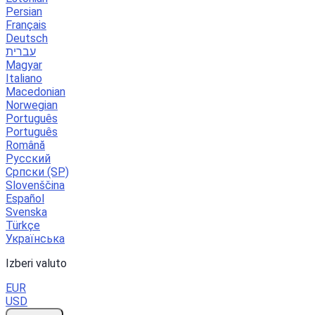
Persian
Français
Deutsch
עברית
Magyar
Italiano
Macedonian
Norwegian
Português
Português
Română
Русский
Српски (SP)
Slovenščina
Español
Svenska
Türkçe
Українська
Izberi valuto
EUR
USD