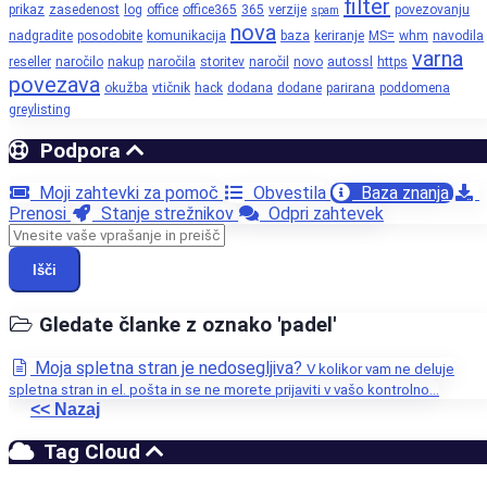
filter
prikaz
zasedenost
log
office
office365
365
verzije
povezovanju
spam
nova
nadgradite
posodobite
komunikacija
baza
keriranje
MS=
whm
navodila
varna
reseller
naročilo
nakup
naročila
storitev
naročil
novo
autossl
https
povezava
okužba
vtičnik
hack
dodana
dodane
parirana
poddomena
greylisting
Podpora
Moji zahtevki za pomoč
Obvestila
Baza znanja
Prenosi
Stanje strežnikov
Odpri zahtevek
Išči
Gledate članke z oznako 'padel'
Moja spletna stran je nedosegljiva?
V kolikor vam ne deluje
spletna stran in el. pošta in se ne morete prijaviti v vašo kontrolno...
<< Nazaj
Tag Cloud