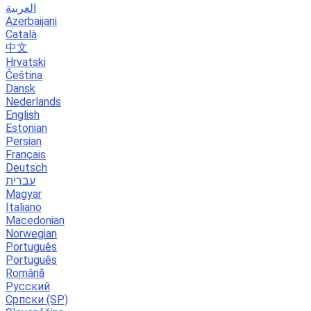
العربية
Azerbaijani
Català
中文
Hrvatski
Čeština
Dansk
Nederlands
English
Estonian
Persian
Français
Deutsch
עברית
Magyar
Italiano
Macedonian
Norwegian
Português
Português
Română
Русский
Српски (SP)