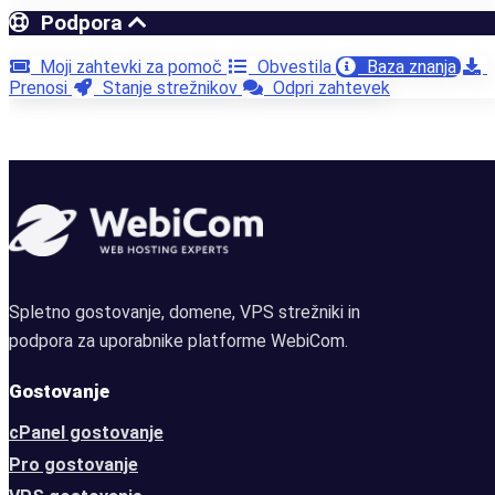
Podpora
Moji zahtevki za pomoč
Obvestila
Baza znanja
Prenosi
Stanje strežnikov
Odpri zahtevek
Spletno gostovanje, domene, VPS strežniki in
podpora za uporabnike platforme WebiCom.
Gostovanje
cPanel gostovanje
Pro gostovanje