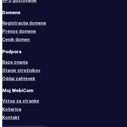
VPS gostovanje
Domene
Registracija domene
Prenos domene
Cenik domen
Podpora
Baza znanja
Stanje strežnikov
Oddaj zahtevek
Moj WebiCom
Vstop za stranke
Košarica
Kontakt