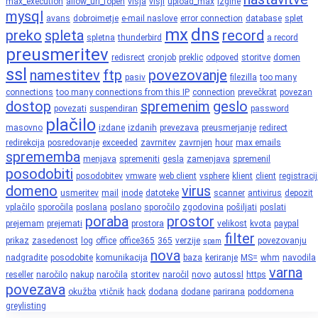
max_execution
allow_url_fopen
višja
višji
upload_max
izgine
mysql
avans
dobroimetje
e-mail naslove
error connection
database
splet
mx
dns
preko
spleta
record
spletna
thunderbird
a record
preusmeritev
redisrect
cronjob
preklic
odpoved
storitve
domen
ssl
namestitev
ftp
povezovanje
pasiv
filezilla
too many
connections
too many connections from this IP
connection
prevečkrat
povezan
dostop
spremenim
geslo
povezati
suspendiran
password
plačilo
masovno
izdane
izdanih
prevezava
preusmerjanje
redirect
redirekcija
posredovanje
exceeded
zavrnitev
zavrnjen
hour
max emails
sprememba
menjava
spremeniti
gesla
zamenjava
spremenil
posodobiti
posodobitev
vmware
web client
vsphere
klient
client
registraci
domeno
virus
usmeritev
mail
inode
datoteke
scanner
antivirus
depozit
vplačilo
sporočila
poslana
poslano
sporočilo
zgodovina
pošiljati
poslati
poraba
prostor
prejemam
prejemati
prostora
velikost
kvota
paypal
filter
prikaz
zasedenost
log
office
office365
365
verzije
povezovanju
spam
nova
nadgradite
posodobite
komunikacija
baza
keriranje
MS=
whm
navodila
varna
reseller
naročilo
nakup
naročila
storitev
naročil
novo
autossl
https
povezava
okužba
vtičnik
hack
dodana
dodane
parirana
poddomena
greylisting