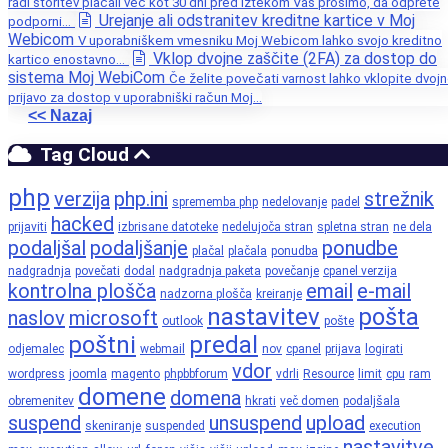
radi storitev plačali več kot 30 dni pred iztekom Vas prosimo, da odprete
Urejanje ali odstranitev kreditne kartice v Moj
podporni...
Webicom
V uporabniškem vmesniku Moj Webicom lahko svojo kreditno
Vklop dvojne zaščite (2FA) za dostop do
kartico enostavno...
sistema Moj WebiCom
Če želite povečati varnost lahko vklopite dvoj
prijavo za dostop v uporabniški račun Moj...
<< Nazaj
Tag Cloud
php
verzija
php.ini
strežnik
sprememba php
nedelovanje
padel
hacked
prijaviti
izbrisane datoteke
nedelujoča stran
spletna stran
ne dela
podaljšal
podaljšanje
ponudbe
plačal
plačala
ponudba
nadgradnja
povečati
dodal
nadgradnja paketa
povečanje
cpanel verzija
kontrolna plošča
email
e-mail
nadzorna plošča
kreiranje
nastavitev
pošta
naslov
microsoft
outlook
pošte
poštni
predal
odjemalec
webmail
nov
cpanel
prijava
logirati
vdor
wordpress
joomla
magento
phpbbforum
vdrli
Resource
limit
cpu
ram
domene
domena
obremenitev
hkrati
več domen
podaljšala
suspend
unsuspend
upload
skeniranje
suspended
execution
nastavitve