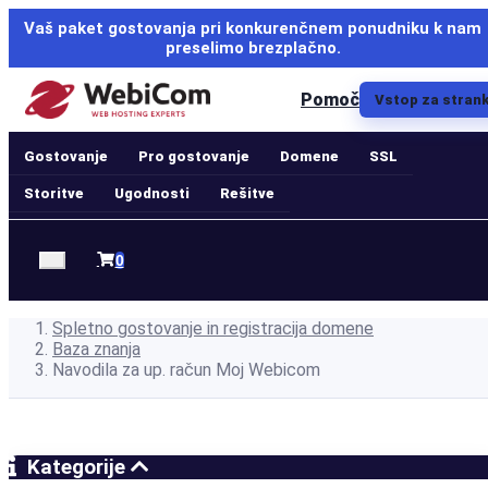
Vaš paket gostovanja pri konkurenčnem ponudniku k nam
preselimo brezplačno.
Pomoč
Vstop za stran
Gostovanje
Pro gostovanje
Domene
SSL
Storitve
Ugodnosti
Rešitve
Nakupovalna
0
košarica
Spletno gostovanje in registracija domene
Baza znanja
Navodila za up. račun Moj Webicom
Kategorije