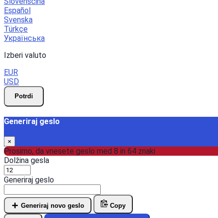
Slovenščina
Español
Svenska
Türkçe
Українська
Izberi valuto
EUR
USD
Potrdi
Generiraj geslo
×
Prosimo, da vnesete geslo med 8 in 64 znaki
Dolžina gesla
Generiraj geslo
Generiraj novo geslo
Copy