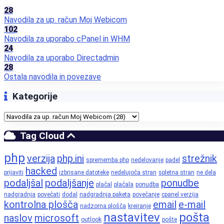
28
Navodila za up. račun Moj Webicom
102
Navodila za uporabo cPanel in WHM
24
Navodila za uporabo Directadmin
28
Ostala navodila in povezave
Kategorije
Tag Cloud
php
verzija
php.ini
strežnik
sprememba php
nedelovanje
padel
hacked
prijaviti
izbrisane datoteke
nedelujoča stran
spletna stran
ne dela
podaljšal
podaljšanje
ponudbe
plačal
plačala
ponudba
nadgradnja
povečati
dodal
nadgradnja paketa
povečanje
cpanel verzija
kontrolna plošča
email
e-mail
nadzorna plošča
kreiranje
nastavitev
pošta
naslov
microsoft
outlook
pošte