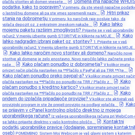
Domena ima napačne WHOI
plačilu storitev ali domen vnesete...
podatke, kako to popravim?
V primeru, da ste vnesli napačne podatk
Hitri prikaz
o lastništvu domene ali pa ste vmes spremenili naziv...
stanja na dobroimetju
V primeru, ko naročnik raje posluje tako, da
Kako lahko
vplača depozit oz. z enkratnim zneskom nakaže...
mojemu paketu razširim zmogljivosti?
Prijavite se v vaš uporabniški
Kako
račun2. V meniju izberite gumb STORITVE in klikinte na MOJE...
lahko nadgradim izbrani paket oz. storitev?
1. Prijavite se v vaš
uporabniški račun2. V meniju izberite gumb STORITVE in klikinte na MOJE..
Kako lahko naročim novo storitev ali domeno?
Naročilo nove
storitve ali domene je zelo enostavno. Novo naročilo lahko začnete preko
Kako plačam ponudbo iz dobroimetja?
naše...
V kolikor imate
privzet način plačila nastavljen na **Plačilo s PayPal ali pa TRR **(te...
Kako plačam ponudbo preko paypal-a?
V kolikor imate privzet nači
Kako
plačila nastavljen na **Plačilo po ponudbi na TRR / Plačilo z...
plačam ponudbo s kreditno kartico?
V kolikor imate privzet način
Kako
plačila nastavljen na **Plačilo po ponudbi na TRR / Plačilo z...
pridem do izplačila pripadajoče provizije?
V kolikor ste aktivirali vaš
Kak
provizijski program in ste že prejeli provizijo na podlagi vplačila...
se prijavim v cPanel kontrolno ploščo direktno iz mojega
uporabniškega računa?
Iz vašega uporabniškega računa pri WebiCom-
Kontaktni
se lahko prijavite direktno v vašo kontrolno ploščo...
podatki, uporabniške pravice (dodajanje, spreminjanje kontaktni
oseb)
POMEMBNO: Sistem Moj Webicom je vaš glavni sistem s katerim