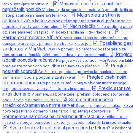
Masovno plačilo že izdanih še
lahko upravljate storitve in...
neplačanih ponudb
V primeru, da se vam je nabralo več ponudb, ki jih š
Moja spletna stran je
niste plačali pa jih nameravate lahko...
nedosegljiva?
V kolikor vam ne deluje spletna stran in el. pošta in se ne
Način plačila
morete prijaviti v vašo kontrolno...
Naše podjetje ponuj
oz. sprejema več vrst plačil in sicer:- Plačila na TRR- Plačilo iz...
Partnerski program - Affiliate
Vsakomur, ki nas bo priporočal naprej
Pozabljeno ges
ponujamo provizijo v primeru, ko stranka, ki ste jo...
za dostop v Moj Webicom
V primeru, ko naročnik pozabi geslo za
Pregled
dostop v up. račun Moj Webicom je dovolj, da pozna email...
izdanih ponudb in računov
Po prijavi v vaš up. račun Moj Webciom lahk
Pregled
pregledate zgodovino ponudb in računov tako plačanih...
poslanih sporočil
Če želite pregledati zgodovino komuniciranja med
Pregled vseh mojih
vami in nami bodisi podporne zahtevke ali...
storitev in domen
Po prijavi v up. račun Moj Webicom imate na voljo
Preklic storitve
pregleden seznam vseh vaših storitev in domen....
in/ali domene
V primeru, da boste želeli prekiniti določeno storitev ali
Sprememba imenskih
podaljševanje domene lahko to...
strežnikov/zamenjava name server
Spodnji primer velja takrat, ko za
novo registrirano domeno niste naročili spletnega gostovanja...
Sprememba naročnika na izdani ponudbi/računu
V kolikor ste iz
naše strani prejeli ponudbo na kateri je naveden plačnik, ki ni več aktualen.
Svojo storitev bi rad plačal precej pred iztekom?
V kolikor bi