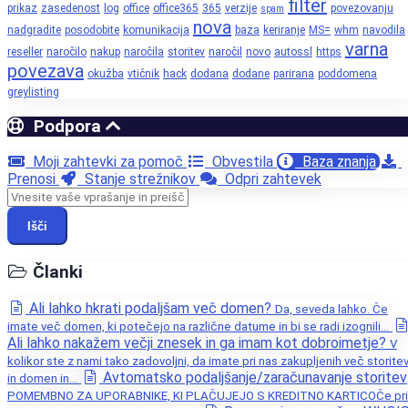
filter
prikaz
zasedenost
log
office
office365
365
verzije
povezovanju
spam
nova
nadgradite
posodobite
komunikacija
baza
keriranje
MS=
whm
navodila
varna
reseller
naročilo
nakup
naročila
storitev
naročil
novo
autossl
https
povezava
okužba
vtičnik
hack
dodana
dodane
parirana
poddomena
greylisting
Podpora
Moji zahtevki za pomoč
Obvestila
Baza znanja
Prenosi
Stanje strežnikov
Odpri zahtevek
Išči
Članki
Ali lahko hkrati podaljšam več domen?
Da, seveda lahko. Če
imate več domen, ki potečejo na različne datume in bi se radi izognili...
Ali lahko nakažem večji znesek in ga imam kot dobroimetje?
V
kolikor ste z nami tako zadovoljni, da imate pri nas zakupljenih več storite
Avtomatsko podaljšanje/zaračunavanje storitev
in domen in...
POMEMBNO ZA UPORABNIKE, KI PLAČUJEJO S KREDITNO KARTICOČe pri