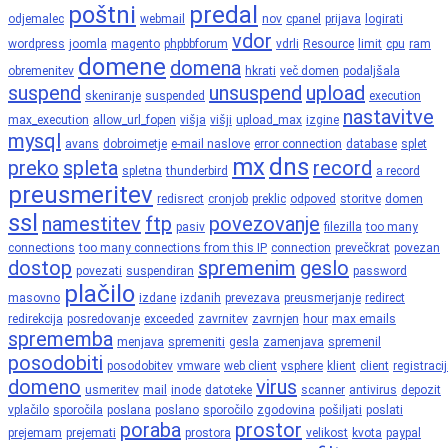
poštni
predal
odjemalec
webmail
nov
cpanel
prijava
logirati
vdor
wordpress
joomla
magento
phpbbforum
vdrli
Resource
limit
cpu
ram
domene
domena
obremenitev
hkrati
več domen
podaljšala
suspend
unsuspend
upload
skeniranje
suspended
execution
nastavitve
max_execution
allow_url_fopen
višja
višji
upload_max
izgine
mysql
avans
dobroimetje
e-mail naslove
error connection
database
splet
mx
dns
preko
spleta
record
spletna
thunderbird
a record
preusmeritev
redisrect
cronjob
preklic
odpoved
storitve
domen
ssl
namestitev
ftp
povezovanje
pasiv
filezilla
too many
connections
too many connections from this IP
connection
prevečkrat
povezan
dostop
spremenim
geslo
povezati
suspendiran
password
plačilo
masovno
izdane
izdanih
prevezava
preusmerjanje
redirect
redirekcija
posredovanje
exceeded
zavrnitev
zavrnjen
hour
max emails
sprememba
menjava
spremeniti
gesla
zamenjava
spremenil
posodobiti
posodobitev
vmware
web client
vsphere
klient
client
registraci
domeno
virus
usmeritev
mail
inode
datoteke
scanner
antivirus
depozit
vplačilo
sporočila
poslana
poslano
sporočilo
zgodovina
pošiljati
poslati
poraba
prostor
prejemam
prejemati
prostora
velikost
kvota
paypal