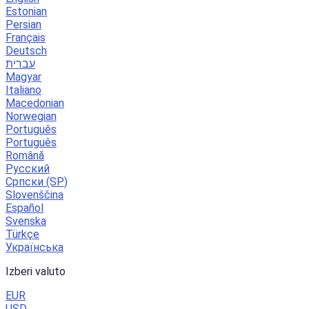
Estonian
Persian
Français
Deutsch
עברית
Magyar
Italiano
Macedonian
Norwegian
Português
Português
Română
Русский
Српски (SP)
Slovenščina
Español
Svenska
Türkçe
Українська
Izberi valuto
EUR
USD