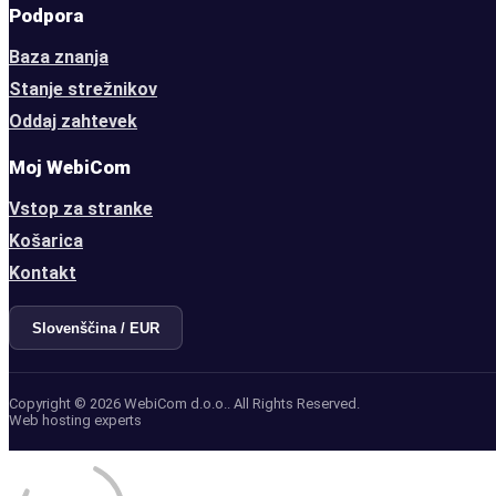
Podpora
Baza znanja
Stanje strežnikov
Oddaj zahtevek
Moj WebiCom
Vstop za stranke
Košarica
Kontakt
Slovenščina / EUR
Copyright © 2026 WebiCom d.o.o.. All Rights Reserved.
Web hosting experts