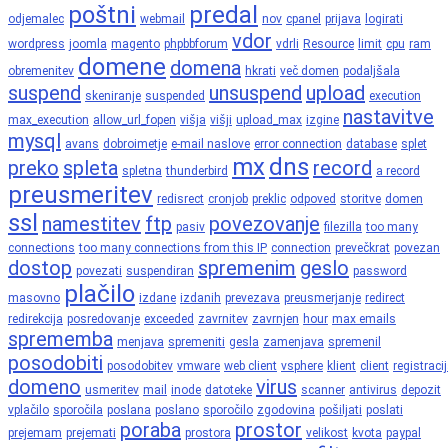
poštni
predal
odjemalec
webmail
nov
cpanel
prijava
logirati
vdor
wordpress
joomla
magento
phpbbforum
vdrli
Resource
limit
cpu
ram
domene
domena
obremenitev
hkrati
več domen
podaljšala
suspend
unsuspend
upload
skeniranje
suspended
execution
nastavitve
max_execution
allow_url_fopen
višja
višji
upload_max
izgine
mysql
avans
dobroimetje
e-mail naslove
error connection
database
splet
mx
dns
preko
spleta
record
spletna
thunderbird
a record
preusmeritev
redisrect
cronjob
preklic
odpoved
storitve
domen
ssl
namestitev
ftp
povezovanje
pasiv
filezilla
too many
connections
too many connections from this IP
connection
prevečkrat
povezan
dostop
spremenim
geslo
povezati
suspendiran
password
plačilo
masovno
izdane
izdanih
prevezava
preusmerjanje
redirect
redirekcija
posredovanje
exceeded
zavrnitev
zavrnjen
hour
max emails
sprememba
menjava
spremeniti
gesla
zamenjava
spremenil
posodobiti
posodobitev
vmware
web client
vsphere
klient
client
registraci
domeno
virus
usmeritev
mail
inode
datoteke
scanner
antivirus
depozit
vplačilo
sporočila
poslana
poslano
sporočilo
zgodovina
pošiljati
poslati
poraba
prostor
prejemam
prejemati
prostora
velikost
kvota
paypal