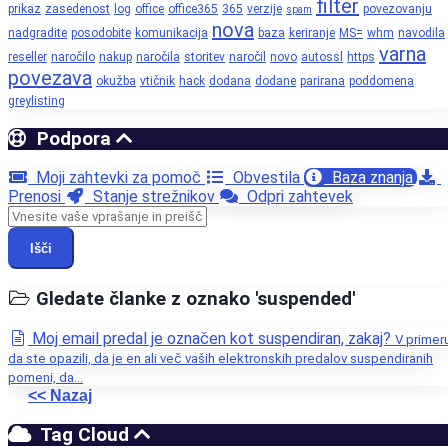
filter
prikaz
zasedenost
log
office
office365
365
verzije
povezovanju
spam
nova
nadgradite
posodobite
komunikacija
baza
keriranje
MS=
whm
navodila
varna
reseller
naročilo
nakup
naročila
storitev
naročil
novo
autossl
https
povezava
okužba
vtičnik
hack
dodana
dodane
parirana
poddomena
greylisting
Podpora
Moji zahtevki za pomoč
Obvestila
Baza znanja
Prenosi
Stanje strežnikov
Odpri zahtevek
Išči
Gledate članke z oznako 'suspended'
Moj email predal je označen kot suspendiran, zakaj?
V primer
da ste opazili, da je en ali več vaših elektronskih predalov suspendiranih
pomeni, da...
<< Nazaj
Tag Cloud