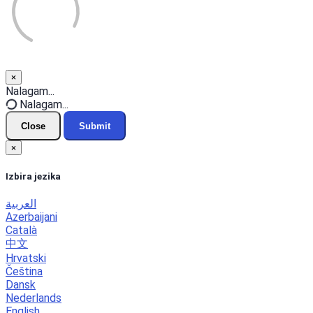
×
Close
Nalagam...
Nalagam...
Close
Submit
×
Izbira jezika
العربية
Azerbaijani
Català
中文
Hrvatski
Čeština
Dansk
Nederlands
English