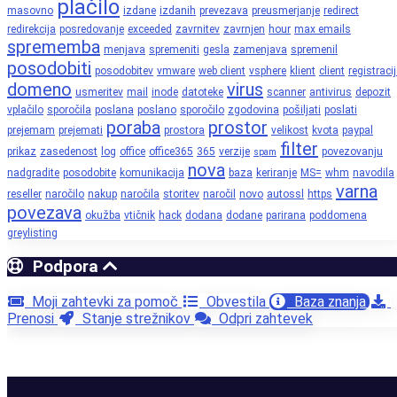
plačilo
masovno
izdane
izdanih
prevezava
preusmerjanje
redirect
redirekcija
posredovanje
exceeded
zavrnitev
zavrnjen
hour
max emails
sprememba
menjava
spremeniti
gesla
zamenjava
spremenil
posodobiti
posodobitev
vmware
web client
vsphere
klient
client
registraci
domeno
virus
usmeritev
mail
inode
datoteke
scanner
antivirus
depozit
vplačilo
sporočila
poslana
poslano
sporočilo
zgodovina
pošiljati
poslati
poraba
prostor
prejemam
prejemati
prostora
velikost
kvota
paypal
filter
prikaz
zasedenost
log
office
office365
365
verzije
povezovanju
spam
nova
nadgradite
posodobite
komunikacija
baza
keriranje
MS=
whm
navodila
varna
reseller
naročilo
nakup
naročila
storitev
naročil
novo
autossl
https
povezava
okužba
vtičnik
hack
dodana
dodane
parirana
poddomena
greylisting
Podpora
Moji zahtevki za pomoč
Obvestila
Baza znanja
Prenosi
Stanje strežnikov
Odpri zahtevek