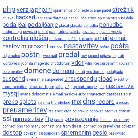
php
verzija
php.ini
strežnik
sprememba php
nedelovanje
padel
hacked
prijaviti
izbrisane datoteke
nedelujoča stran
spletna stran
ne dela
podaljšal
podaljšanje
ponudbe
plačal
plačala
ponudba
nadgradnja
povečati
dodal
nadgradnja paketa
povečanje
cpanel verzija
kontrolna plošča
email
e-mail
nadzorna plošča
kreiranje
nastavitev
pošta
naslov
microsoft
outlook
pošte
poštni
predal
odjemalec
webmail
nov
cpanel
prijava
logirati
vdor
wordpress
joomla
magento
phpbbforum
vdrli
Resource
limit
cpu
ram
domene
domena
obremenitev
hkrati
več domen
podaljšala
suspend
unsuspend
upload
skeniranje
suspended
execution
nastavitve
max_execution
allow_url_fopen
višja
višji
upload_max
izgine
mysql
avans
dobroimetje
e-mail naslove
error connection
database
splet
mx
dns
preko
spleta
record
spletna
thunderbird
a record
preusmeritev
redisrect
cronjob
preklic
odpoved
storitve
domen
ssl
namestitev
ftp
povezovanje
pasiv
filezilla
too many
connections
too many connections from this IP
connection
prevečkrat
povezan
dostop
spremenim
geslo
povezati
suspendiran
password