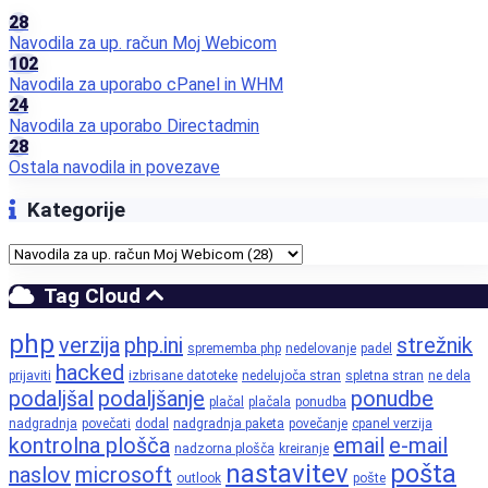
28
Navodila za up. račun Moj Webicom
102
Navodila za uporabo cPanel in WHM
24
Navodila za uporabo Directadmin
28
Ostala navodila in povezave
Kategorije
Tag Cloud
php
verzija
php.ini
strežnik
sprememba php
nedelovanje
padel
hacked
prijaviti
izbrisane datoteke
nedelujoča stran
spletna stran
ne dela
podaljšal
podaljšanje
ponudbe
plačal
plačala
ponudba
nadgradnja
povečati
dodal
nadgradnja paketa
povečanje
cpanel verzija
kontrolna plošča
email
e-mail
nadzorna plošča
kreiranje
nastavitev
pošta
naslov
microsoft
outlook
pošte