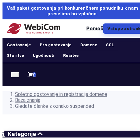
Vaš paket gostovanja pri konkurenčnem ponudniku k nam
preselimo brezplačno.
Pomoč
Vstop za stran
Gostovanje
Pro gostovanje
Domene
SSL
Storitve
Ugodnosti
Rešitve
Nakupovalna
0
košarica
Spletno gostovanje in registracija domene
Baza znanja
Gledate članke z oznako suspended
Kategorije