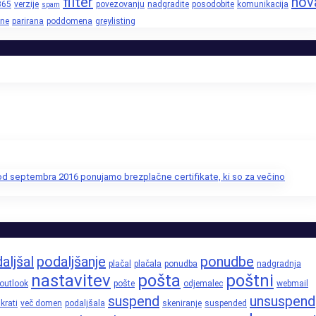
filter
nov
365
verzije
povezovanju
nadgradite
posodobite
komunikacija
spam
ne
parirana
poddomena
greylisting
 od septembra 2016 ponujamo brezplačne certifikate, ki so za večino
aljšal
podaljšanje
ponudbe
plačal
plačala
ponudba
nadgradnja
nastavitev
pošta
poštni
outlook
pošte
odjemalec
webmail
suspend
unsuspend
krati
več domen
podaljšala
skeniranje
suspended