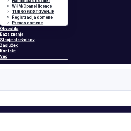
Namenski strežniki
WHM/Cpanel licence
TURBO GOSTOVANJE
Registracija domene
Prenos domene
Obvestila
Baza znanja
Stanje strežnikov
Zaslužek
Kontakt
Več