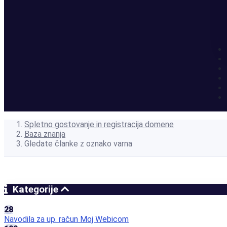
Spletno gostovanje in registracija domene
Baza znanja
Gledate članke z oznako varna
Kategorije
28
Navodila za up. račun Moj Webicom