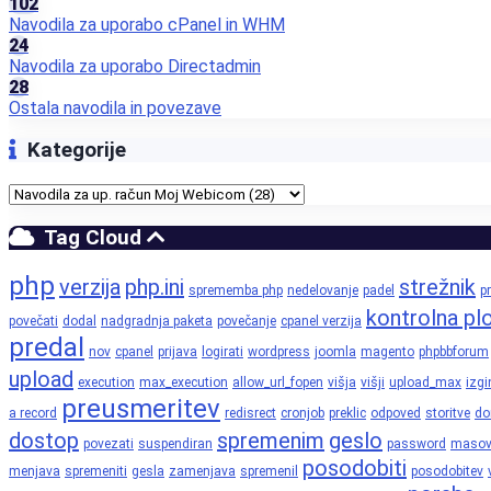
102
Navodila za uporabo cPanel in WHM
24
Navodila za uporabo Directadmin
28
Ostala navodila in povezave
Kategorije
Tag Cloud
php
verzija
php.ini
strežnik
sprememba php
nedelovanje
padel
pr
kontrolna pl
povečati
dodal
nadgradnja paketa
povečanje
cpanel verzija
predal
nov
cpanel
prijava
logirati
wordpress
joomla
magento
phpbbforum
upload
execution
max_execution
allow_url_fopen
višja
višji
upload_max
izgi
preusmeritev
a record
redisrect
cronjob
preklic
odpoved
storitve
d
dostop
spremenim
geslo
povezati
suspendiran
password
maso
posodobiti
menjava
spremeniti
gesla
zamenjava
spremenil
posodobitev