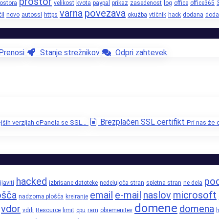
prostor
rostora
velikost
kvota
paypal
prikaz
zasedenost
log
office
office365
varna
povezava
il
novo
autossl
https
okužba
vtičnik
hack
dodana
doda
renosi
Stanje strežnikov
Odpri zahtevek
Brezplačen SSL certifikt
jših verzijah cPanela se SSL...
Pri nas že
hacked
pod
ijaviti
izbrisane datoteke
nedelujoča stran
spletna stran
ne dela
ošča
email
e-mail
naslov
microsoft
nadzorna plošča
kreiranje
domene
vdor
domena
vdrli
Resource
limit
cpu
ram
obremenitev
h