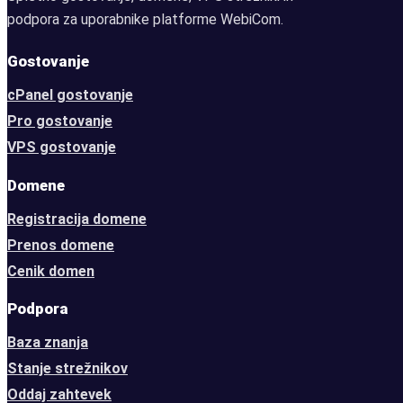
podpora za uporabnike platforme WebiCom.
Gostovanje
cPanel gostovanje
Pro gostovanje
VPS gostovanje
Domene
Registracija domene
Prenos domene
Cenik domen
Podpora
Baza znanja
Stanje strežnikov
Oddaj zahtevek