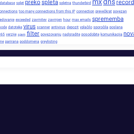
mx
dns
preko
spleta
record
database
splet
spletna
thunderbird
onnections
too many connections from this IP
connection
prevečkrat
povezan
sprememba
edovanje
exceeded
zavrnitev
zavrnjen
hour
max emails
virus
node
datoteke
scanner
antivirus
depozit
vplačilo
sporočila
poslana
filter
nov
365
verzije
povezovanju
nadgradite
posodobite
komunikacija
spam
ne
parirana
poddomena
greylisting