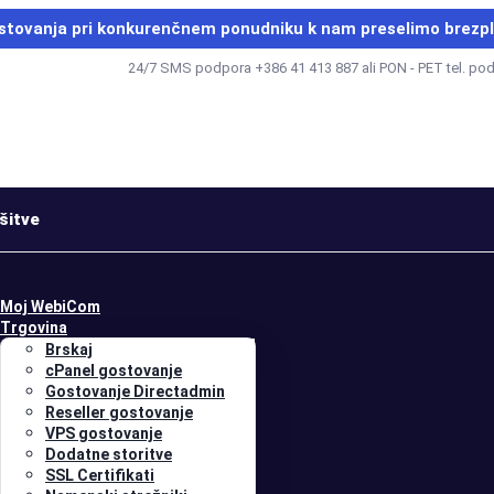
stovanja pri konkurenčnem ponudniku k nam
preselimo brezp
24/7 SMS podpora +386 41 413 887 ali PON - PET tel. po
šitve
Moj WebiCom
Trgovina
Brskaj
cPanel gostovanje
Gostovanje Directadmin
Reseller gostovanje
VPS gostovanje
Dodatne storitve
SSL Certifikati