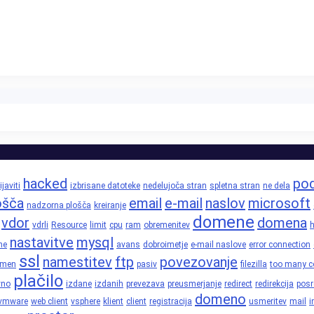
hacked
pod
ijaviti
izbrisane datoteke
nedelujoča stran
spletna stran
ne dela
ošča
email
e-mail
naslov
microsoft
nadzorna plošča
kreiranje
domene
vdor
domena
vdrli
Resource
limit
cpu
ram
obremenitev
h
nastavitve
mysql
ne
avans
dobroimetje
e-mail naslove
error connection
ssl
namestitev
ftp
povezovanje
omen
pasiv
filezilla
too many c
plačilo
vno
izdane
izdanih
prevezava
preusmerjanje
redirect
redirekcija
posr
domeno
vmware
web client
vsphere
klient
client
registracija
usmeritev
mail
i