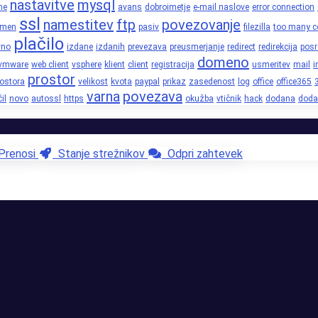
nastavitve
mysql
ne
avans
dobroimetje
e-mail naslove
error connection
ssl
namestitev
ftp
povezovanje
omen
pasiv
filezilla
too many c
plačilo
vno
izdane
izdanih
prevezava
preusmerjanje
redirect
redirekcija
posr
domeno
vmware
web client
vsphere
klient
client
registracija
usmeritev
mail
i
prostor
rostora
velikost
kvota
paypal
prikaz
zasedenost
log
office
office365
varna
povezava
il
novo
autossl
https
okužba
vtičnik
hack
dodana
doda
renosi
Stanje strežnikov
Odpri zahtevek