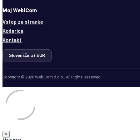
Moj WebiCom
Vstop za stranke
Košarica
Kontakt
Slovenščina / EUR
Copyright © 2026 WebiCom d.o.o.. All Rights Reserved.
×
Close