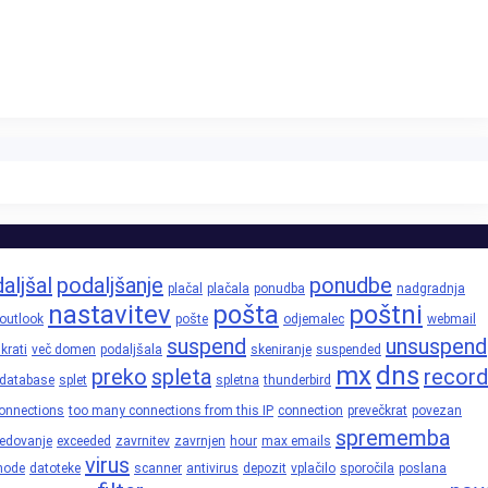
aljšal
podaljšanje
ponudbe
plačal
plačala
ponudba
nadgradnja
nastavitev
pošta
poštni
outlook
pošte
odjemalec
webmail
suspend
unsuspend
krati
več domen
podaljšala
skeniranje
suspended
mx
dns
preko
spleta
record
database
splet
spletna
thunderbird
onnections
too many connections from this IP
connection
prevečkrat
povezan
sprememba
edovanje
exceeded
zavrnitev
zavrnjen
hour
max emails
virus
node
datoteke
scanner
antivirus
depozit
vplačilo
sporočila
poslana