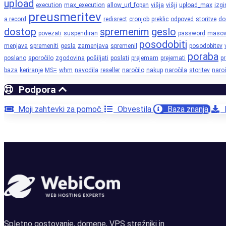
upload
execution
max_execution
allow_url_fopen
višja
višji
upload_max
izgi
preusmeritev
a record
redisrect
cronjob
preklic
odpoved
storitve
d
dostop
spremenim
geslo
povezati
suspendiran
password
maso
posodobiti
menjava
spremeniti
gesla
zamenjava
spremenil
posodobitev
poraba
poslano
sporočilo
zgodovina
pošiljati
poslati
prejemam
prejemati
p
baza
keriranje
MS=
whm
navodila
reseller
naročilo
nakup
naročila
storitev
naroč
Podpora
Moji zahtevki za pomoč
Obvestila
Baza znanja
P
Spletno gostovanje, domene, VPS strežniki in