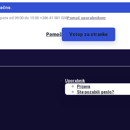
lačno.
dpora od 09:00 do 15:00 +386 41 581 028
Pomoč uporabnikom
Pomoč
Vstop za stranke
Uporabnik
Prijava
Ste pozabili geslo?