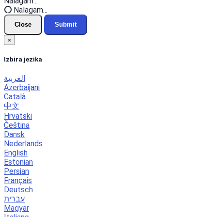
Nalagam...
Nalagam...
Close
Submit
×
Izbira jezika
العربية
Azerbaijani
Català
中文
Hrvatski
Čeština
Dansk
Nederlands
English
Estonian
Persian
Français
Deutsch
עברית
Magyar