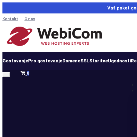
Vaš paket go
Kontakt
O nas
Gostovanje
Pro gostovanje
Domene
SSL
Storitve
Ugodnosti
Re
Nakupovalna
0
košarica