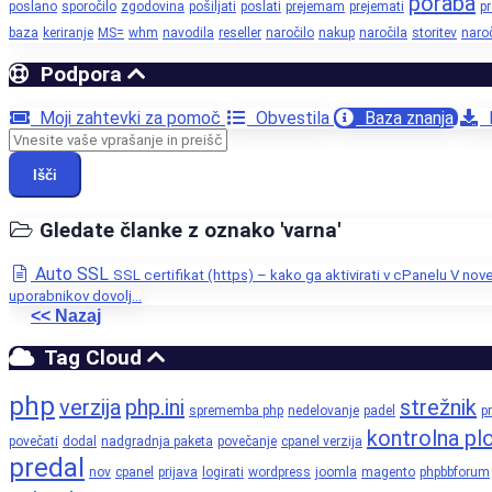
poraba
poslano
sporočilo
zgodovina
pošiljati
poslati
prejemam
prejemati
p
baza
keriranje
MS=
whm
navodila
reseller
naročilo
nakup
naročila
storitev
naroč
Podpora
Moji zahtevki za pomoč
Obvestila
Baza znanja
P
Išči
Gledate članke z oznako 'varna'
Auto SSL
SSL certifikat (https) – kako ga aktivirati v cPanelu V nove
uporabnikov dovolj...
<< Nazaj
Tag Cloud
php
verzija
php.ini
strežnik
sprememba php
nedelovanje
padel
pr
kontrolna pl
povečati
dodal
nadgradnja paketa
povečanje
cpanel verzija
predal
nov
cpanel
prijava
logirati
wordpress
joomla
magento
phpbbforum