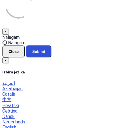
×
Close
Nalagam...
Nalagam...
Close
Submit
×
Izbira jezika
العربية
Azerbaijani
Català
中文
Hrvatski
Čeština
Dansk
Nederlands
English