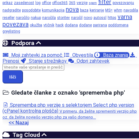
filter
prikaz
zasedenost
log
office
office365
365
verzije
povezovanju
spam
nova
nadgradite
posodobite
komunikacija
baza
keriranje
MS=
whm
navodila
varna
reseller
naročilo
nakup
naročila
storitev
naročil
novo
autossl
https
povezava
okužba
vtičnik
hack
dodana
dodane
parirana
poddomena
greylisting
Podpora
Moji zahtevki za pomoč
Obvestila
Baza znanja
Prenosi
Stanje strežnikov
Odpri zahtevek
Išči
Gledate članke z oznako 'sprememba php'
Sprememba php verzije s selektorjem Select php version
(cPanel kontrolna plošča)
V primeru, da želite spremeniti verzijo php
oz. da želite novješo verzijo php za vašo domeno...
<< Nazaj
Tag Cloud