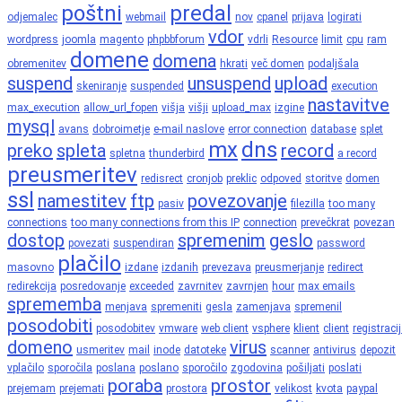
poštni
predal
odjemalec
webmail
nov
cpanel
prijava
logirati
vdor
wordpress
joomla
magento
phpbbforum
vdrli
Resource
limit
cpu
ram
domene
domena
obremenitev
hkrati
več domen
podaljšala
suspend
unsuspend
upload
skeniranje
suspended
execution
nastavitve
max_execution
allow_url_fopen
višja
višji
upload_max
izgine
mysql
avans
dobroimetje
e-mail naslove
error connection
database
splet
mx
dns
preko
spleta
record
spletna
thunderbird
a record
preusmeritev
redisrect
cronjob
preklic
odpoved
storitve
domen
ssl
namestitev
ftp
povezovanje
pasiv
filezilla
too many
connections
too many connections from this IP
connection
prevečkrat
povezan
dostop
spremenim
geslo
povezati
suspendiran
password
plačilo
masovno
izdane
izdanih
prevezava
preusmerjanje
redirect
redirekcija
posredovanje
exceeded
zavrnitev
zavrnjen
hour
max emails
sprememba
menjava
spremeniti
gesla
zamenjava
spremenil
posodobiti
posodobitev
vmware
web client
vsphere
klient
client
registraci
domeno
virus
usmeritev
mail
inode
datoteke
scanner
antivirus
depozit
vplačilo
sporočila
poslana
poslano
sporočilo
zgodovina
pošiljati
poslati
poraba
prostor
prejemam
prejemati
prostora
velikost
kvota
paypal