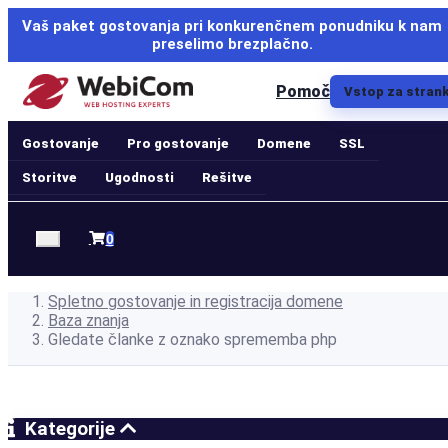
Vaš paket gostovanja pri konkurenčnem ponudniku k nam
preselimo brezplačno.
Pomoč
Vstop za stran
Gostovanje
Pro gostovanje
Domene
SSL
Storitve
Ugodnosti
Rešitve
Nakupovalna
0
košarica
Spletno gostovanje in registracija domene
Baza znanja
Gledate članke z oznako sprememba php
Kategorije