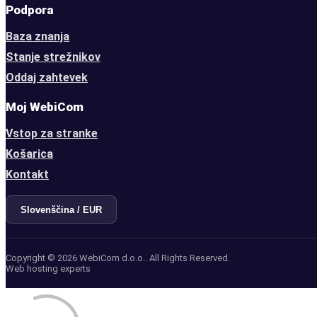
Podpora
Baza znanja
Stanje strežnikov
Oddaj zahtevek
Moj WebiCom
Vstop za stranke
Košarica
Kontakt
Slovenščina / EUR
Copyright © 2026 WebiCom d.o.o.. All Rights Reserved.
Web hosting experts