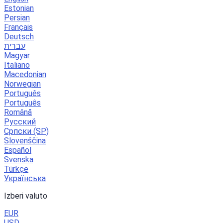
Estonian
Persian
Français
Deutsch
עברית
Magyar
Italiano
Macedonian
Norwegian
Português
Português
Română
Русский
Српски (SP)
Slovenščina
Español
Svenska
Türkçe
Українська
Izberi valuto
EUR
USD