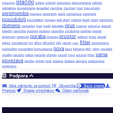
plačilo
masovno
izdane
izdanih
prevezava
preusmerjanje
redirect
redirekcija
posredovanje
exceeded
zavrnitev
zavrnjen
hour
max emails
sprememba
menjava
spremeniti
gesla
zamenjava
spremenil
posodobiti
posodobitev
vmware
web client
vsphere
klient
client
registraci
domeno
virus
usmeritev
mail
inode
datoteke
scanner
antivirus
depozit
vplačilo
sporočila
poslana
poslano
sporočilo
zgodovina
pošiljati
poslati
poraba
prostor
prejemam
prejemati
prostora
velikost
kvota
paypal
filter
prikaz
zasedenost
log
office
office365
365
verzije
povezovanju
spam
nova
nadgradite
posodobite
komunikacija
baza
keriranje
MS=
whm
navodila
varna
reseller
naročilo
nakup
naročila
storitev
naročil
novo
autossl
https
povezava
okužba
vtičnik
hack
dodana
dodane
parirana
poddomena
greylisting
Podpora
Moji zahtevki za pomoč
Obvestila
Baza znanja
Prenosi
Stanje strežnikov
Odpri zahtevek