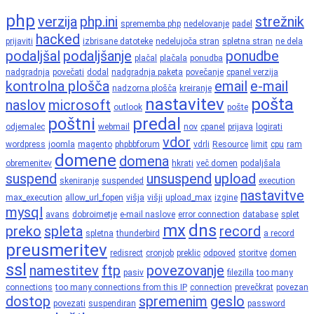
php
verzija
php.ini
strežnik
sprememba php
nedelovanje
padel
hacked
prijaviti
izbrisane datoteke
nedelujoča stran
spletna stran
ne dela
podaljšal
podaljšanje
ponudbe
plačal
plačala
ponudba
nadgradnja
povečati
dodal
nadgradnja paketa
povečanje
cpanel verzija
kontrolna plošča
email
e-mail
nadzorna plošča
kreiranje
nastavitev
pošta
naslov
microsoft
outlook
pošte
poštni
predal
odjemalec
webmail
nov
cpanel
prijava
logirati
vdor
wordpress
joomla
magento
phpbbforum
vdrli
Resource
limit
cpu
ram
domene
domena
obremenitev
hkrati
več domen
podaljšala
suspend
unsuspend
upload
skeniranje
suspended
execution
nastavitve
max_execution
allow_url_fopen
višja
višji
upload_max
izgine
mysql
avans
dobroimetje
e-mail naslove
error connection
database
splet
mx
dns
preko
spleta
record
spletna
thunderbird
a record
preusmeritev
redisrect
cronjob
preklic
odpoved
storitve
domen
ssl
namestitev
ftp
povezovanje
pasiv
filezilla
too many
connections
too many connections from this IP
connection
prevečkrat
povezan
dostop
spremenim
geslo
povezati
suspendiran
password