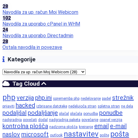
28
Navodila za up. račun Moj Webicom
102
Navodila za uporabo cPanel in WHM
24
Navodila za uporabo Directadmin
28
Ostala navodila in povezave
Kategorije
Tag Cloud
php
verzija
php.ini
strežnik
sprememba php
nedelovanje
padel
hacked
prijaviti
izbrisane datoteke
nedelujoča stran
spletna stran
ne dela
podaljšal
podaljšanje
ponudbe
plačal
plačala
ponudba
nadgradnja
povečati
dodal
nadgradnja paketa
povečanje
cpanel verzija
kontrolna plošča
email
e-mail
nadzorna plošča
kreiranje
nastavitev
pošta
naslov
microsoft
outlook
pošte